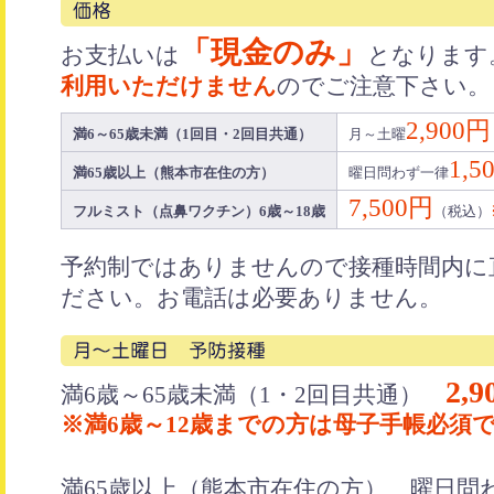
「現金のみ」
お支払いは
となります
利用いただけません
のでご注意下さい。
2,900円
満6～65歳未満（1回目・2回目共通）
月～土曜
1,5
満65歳以上（熊本市在住の方）
曜日問わず一律
7,500円
フルミスト（点鼻ワクチン）6歳～18歳
（税込）
予約制ではありませんので接種時間内に
ださい。お電話は必要ありません。
2,
満6歳～65歳未満（1・2回目共通）
※満6歳～12歳までの方は母子手帳必須
満65歳以上（熊本市在住の方） 曜日問