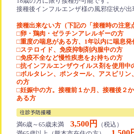
18歳の方に限り接種が可能です。
接種後インフルエンザ様の風邪症状が出
接種出来ない方（下記の「接種時の注意
□卵・鶏肉・ゼラチンアレルギーの方
□重度の喘息がある方、1年以内に喘息発
□ステロイド、免疫抑制剤内服中の方
□免疫不全など慢性疾患をお持ちの方
□抗インフルエンザウイルス剤を使用中
□ボルタレン、ポンタール、アスピリン
の方
□妊娠中の方。接種前１か月、接種後２
ある方
3,500円
満6歳～65歳未満
（税込）
1,500
満65歳以上（熊本市在住の方）